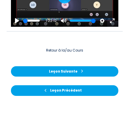
Play
1:22:12
Play
Mute
Settings
Enter
fullscre
Retour à la/au Cours
Leçon Suivante
Leçon Précédent