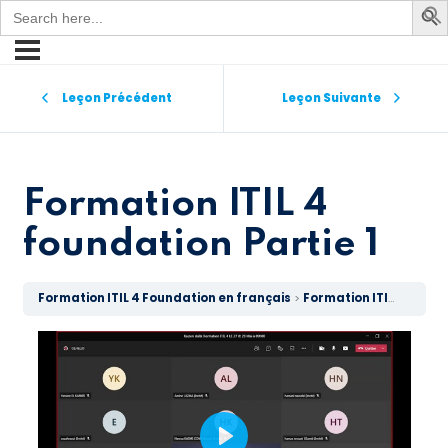
Search
for:
Sign in
Sign up
Leçon Précédent
Leçon Suivante
Sign in
Don’t have an account?
Sign up
Formation ITIL 4
foundation Partie 1
Formation ITIL 4 Foundation en français
Formation ITIL 4 foundation Partie 1
Lost your password?
Remember me