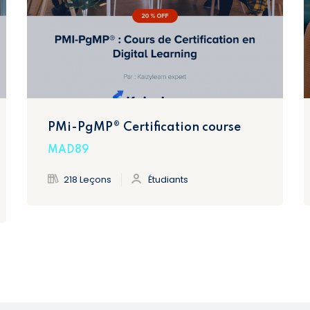
PMi-PgMP® Certification course
MAD89
218 Leçons
Étudiants