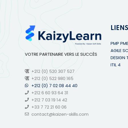
LIENS
PMP PM
AGILE S
VOTRE PARTENAIRE VERS LE SUCCÈS
DESIGN 
ITIL 4
+212 (0) 520 307 527
+212 (0) 522 980 165
+212 (0) 7 02 08 44 40
+212 6 60 93 64 31
+212 7 03 19 14 42
+33 7 72 21 60 06
contact@kaizen-skills.com