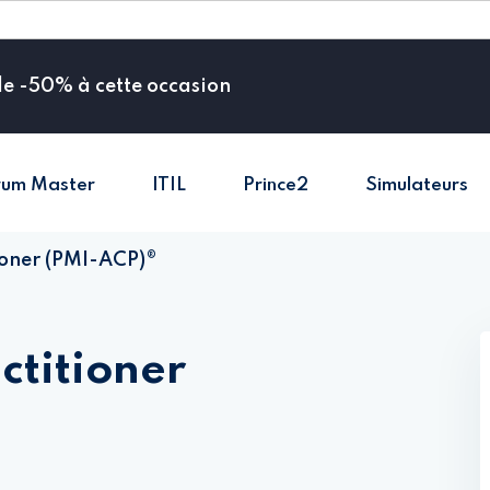
de -50% à cette occasion
rum Master
ITIL
Prince2
Simulateurs
Sign in
Sign up
tioner (PMI-ACP)®
Sign in
Don’t have an account?
Sign up
ctitioner