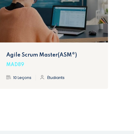
Agile Scrum Master(ASM®)
For
Si
MAD89
MA
10 Leçons
Étudiants