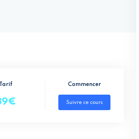
Lost your password?
Remember me
Tarif
Commencer
89€
Suivre ce cours