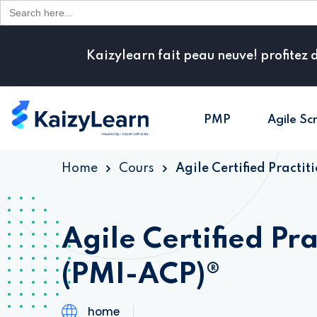
Search
for:
Kaizylearn fait peau neuve! profitez 
PMP
Agile Sc
Home
Cours
Agile Certified Practi
Agile Certified Pra
(PMI-ACP)®
home