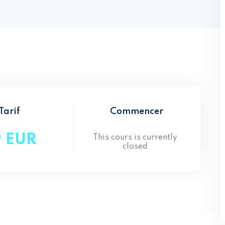
Lost your password?
Remember me
Tarif
Commencer
9 EUR
This cours is currently
closed