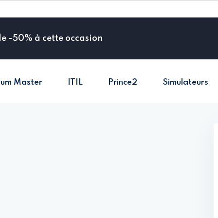
de -50% à cette occasion
rum Master
ITIL
Prince2
Simulateurs
Sign in
Sign up
Sign in
Don’t have an account?
Sign up