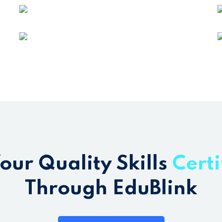
Lost your password?
Remember me
our Quality Skills
Certi
Through EduBlink