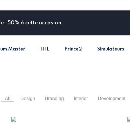
de -50% à cette occasion
rum Master
ITIL
Prince2
Simulateurs
Sign in
Sign up
Sign in
Don’t have an account?
Sign up
All
Design
Branding
Interior
Development