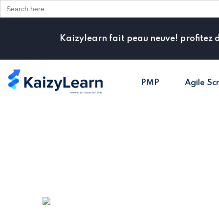
Search
for:
Kaizylearn fait peau neuve! profitez 
PMP
Agile Sc