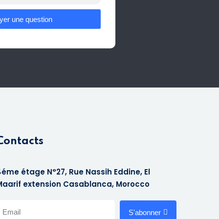
yer une question
Contacts
4éme étage N°27, Rue Nassih Eddine, El
Maarif extension Casablanca, Morocco
S'abonner