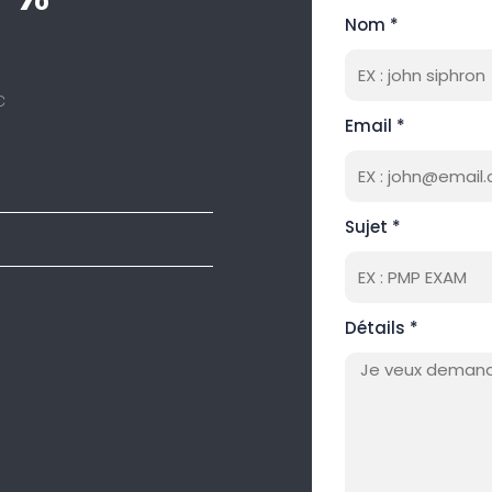
Nom *
c
Email *
Sujet *
Détails *