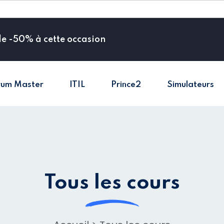
de -50% à cette occasion
rum Master
ITIL
Prince2
Simulateurs
Sign in
Sign up
Sign in
Don’t have an account?
Sign up
Tous les cours