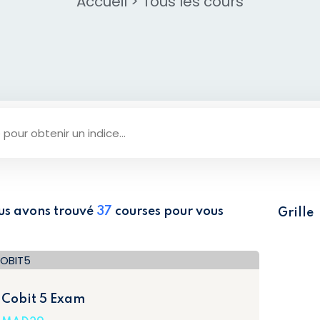
Accueil
>
Tous les cours​
Lost your password?
Remember me
Sign up
Already have an account?
Sign in
us avons trouvé
37
courses pour vous
Grille
Cobit 5 Exam