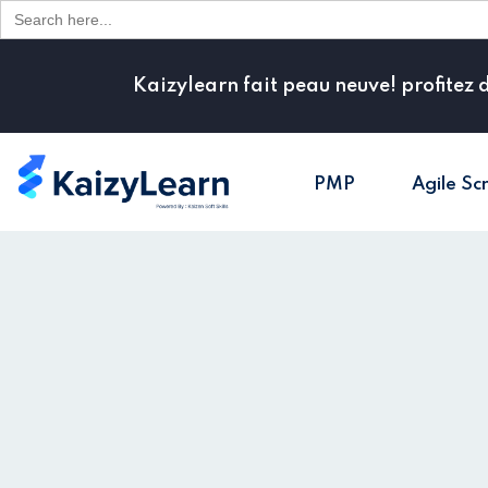
Search
for:
Kaizylearn fait peau neuve! profitez 
PMP
Agile Sc