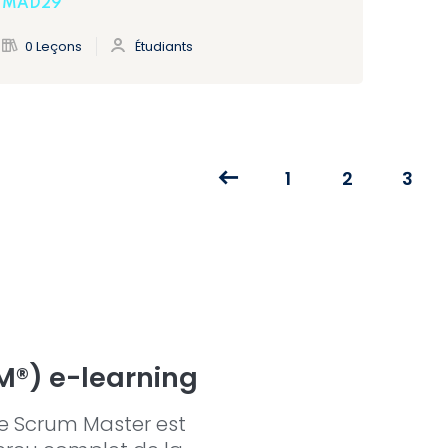
MAD29
0 Leçons
Étudiants
1
2
3
M®) e-learning
le Scrum Master est