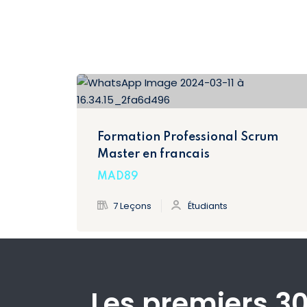
Formation Professional Scrum
Master en francais
MAD89
7 Leçons
Étudiants
Les premiers 3