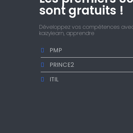
sont gratuits !​
Développez vos compétences ave
kaizylearn, apprendre
PMP
PRINCE2
ITIL