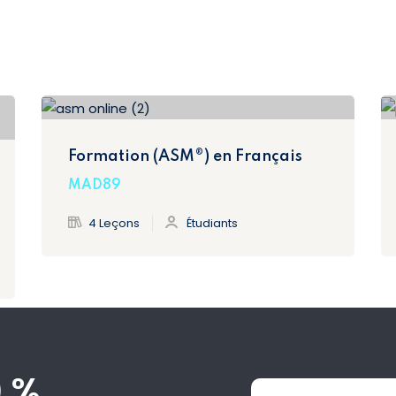
Formation (ASM®) en Français
MAD89
4 Leçons
Étudiants
0 %