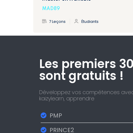
MAD89
7 Leçons
Étudiants
Les premiers 3
sont gratuits !​
Développez vos compétences ave
kaizylearn, apprendre
PMP
PRINCE2