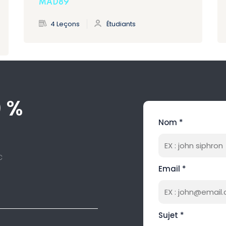
MAD89
4 Leçons
Étudiants
0 %
Nom *
c
Email *
Sujet *