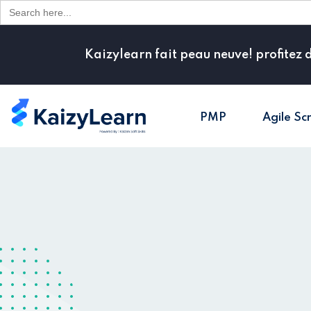
Search
for:
Kaizylearn fait peau neuve! profitez 
PMP
Agile Sc