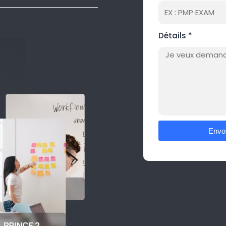
Détails *
Envo