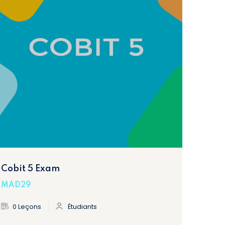
Cobit 5 Exam
MAD29
0 Leçons
Étudiants