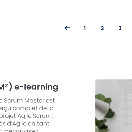
1
2
3
M®) e-learning
le Scrum Master est
rçu complet de la
rojet Agile Scrum.
s d’Agile en tant
, découvrirez