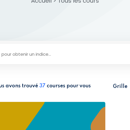
Accueil
>
Tous les cours​
Lost your password?
Remember me
us avons trouvé
37
courses pour vous
Grille