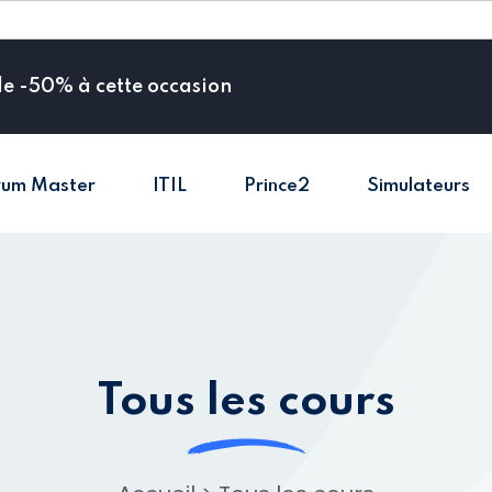
de -50% à cette occasion
rum Master
ITIL
Prince2
Simulateurs
Sign in
Sign up
Sign in
Don’t have an account?
Sign up
Tous les cours