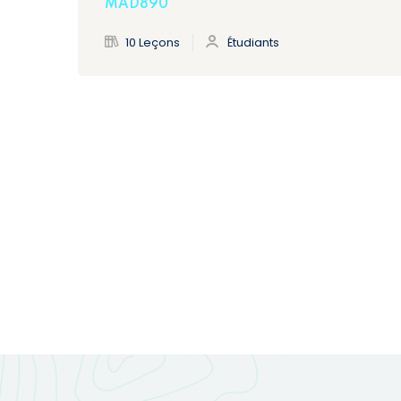
MAD890
10 Leçons
Étudiants