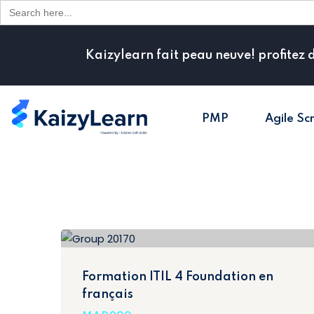
Search
for:
Kaizylearn fait peau neuve! profitez 
PMP
Agile Sc
Formation ITIL 4 Foundation en
français