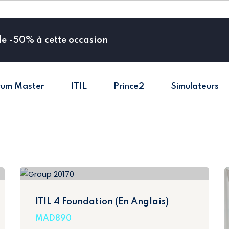
de -50% à cette occasion
rum Master
ITIL
Prince2
Simulateurs
Sign in
Sign up
Sign in
Don’t have an account?
Sign up
ITIL 4 Foundation (En Anglais)
MAD890