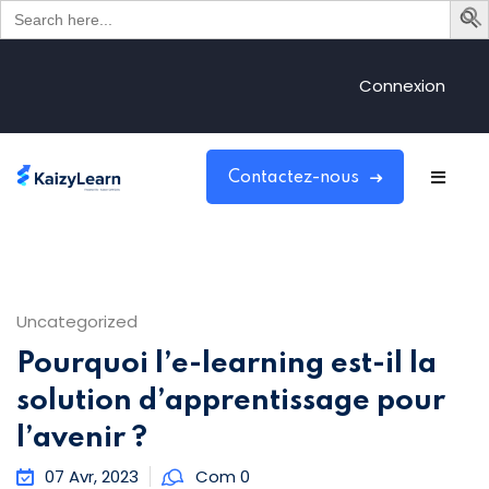
Search
for:
Sign in
Sign up
Connexion
Sign in
ster
Don’t have an account?
Sign up
Contactez-nous
Uncategorized
Pourquoi l’e-learning est-il la
Lost your password?
Remember me
solution d’apprentissage pour
l’avenir ?
07 Avr, 2023
Com 0