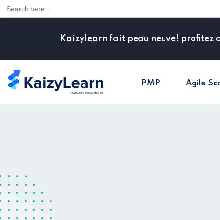
Search
for:
Kaizylearn fait peau neuve! profitez 
PMP
Agile Sc