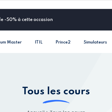
de -50% à cette occasion
rum Master
ITIL
Prince2
Simulateurs
Sign in
Sign up
Sign in
Don’t have an account?
Sign up
Tous les cours