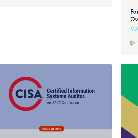
Fo
Ow
MA