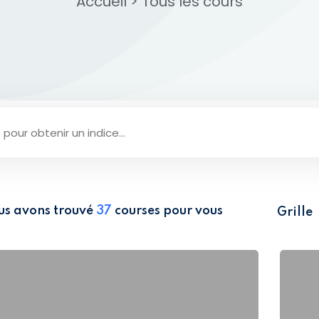
Accueil
>
Tous les cours​
Lost your password?
Remember me
us avons trouvé
37
courses pour vous
Grille