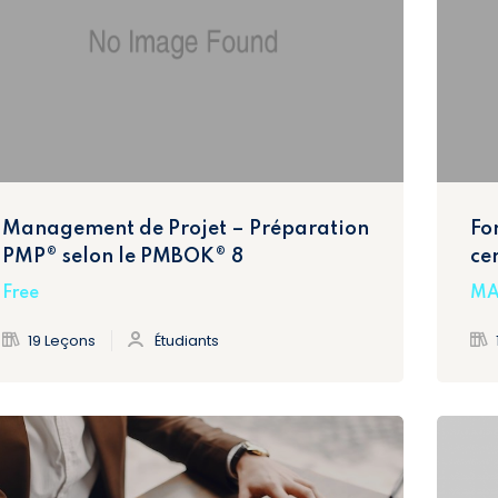
Management de Projet – Préparation
Fo
PMP® selon le PMBOK® 8
ce
Free
MA
19 Leçons
Étudiants