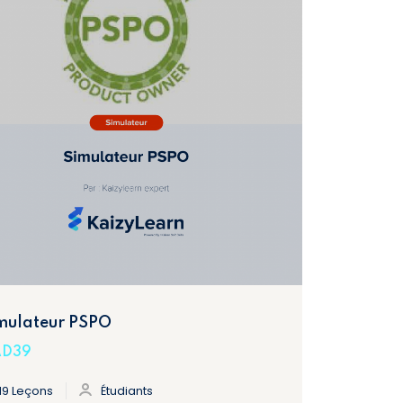
mulateur PSPO
D39
19 Leçons
Étudiants